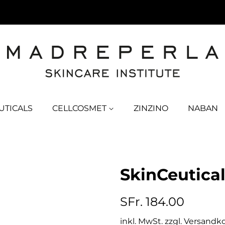
UTICALS
CELLCOSMET
ZINZINO
NABAN
SkinCeutical
Normaler
Sonderpr
SFr. 184.00
Preis
inkl. MwSt. zzgl.
Versandk