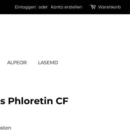
Einloggen
oder
Konto erstellen
Warenkorb
ALPEOR
LASEMD
s Phloretin CF
eis
osten