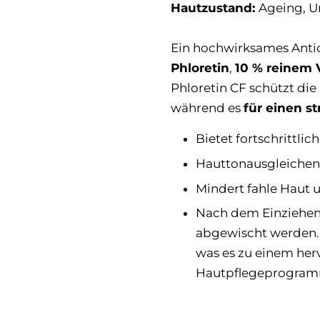
Hautzustand:
Ageing, U
Ein hochwirksames Antio
Phloretin
,
10 % reinem 
Phloretin CF schützt die
während es
für einen s
Bietet fortschrittli
Hauttonausgleichend 
Mindert fahle Haut 
Nach dem Einziehen
abgewischt werden. 
was es zu einem her
Hautpflegeprogra